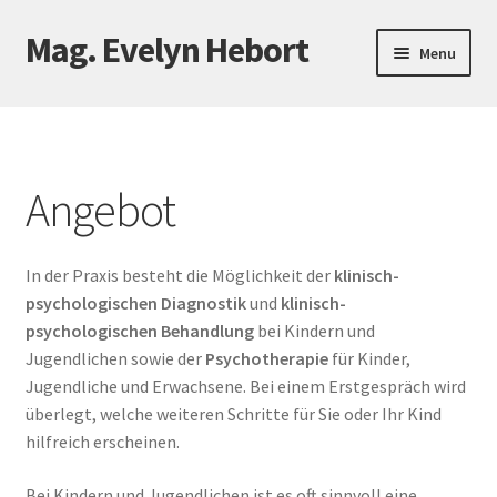
Mag. Evelyn Hebort
Skip
Skip
Menu
to
to
navigation
content
Home
Über mich
Angebot
Angebot
In der Praxis besteht die Möglichkeit der
klinisch-
Kosten
psychologischen Diagnostik
und
klinisch-
psychologischen Behandlung
bei Kindern und
Praxis
Jugendlichen sowie der
Psychotherapie
für Kinder,
Jugendliche und Erwachsene. Bei einem Erstgespräch wird
Kontakt
überlegt, welche weiteren Schritte für Sie oder Ihr Kind
hilfreich erscheinen.
Links
Bei Kindern und Jugendlichen ist es oft sinnvoll eine